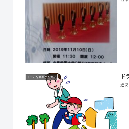
ド
ドラムな音楽な人生～
近況