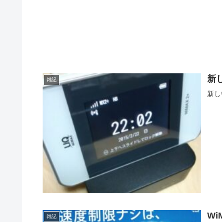
新
雑記
新し
W
雑記