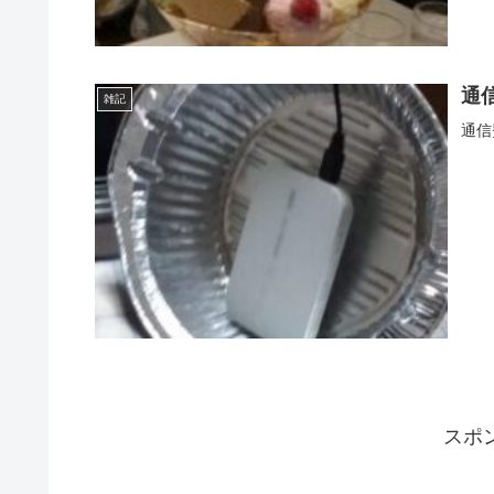
通
雑記
通信
スポ