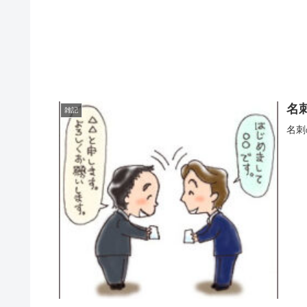
名
雑記
名刺