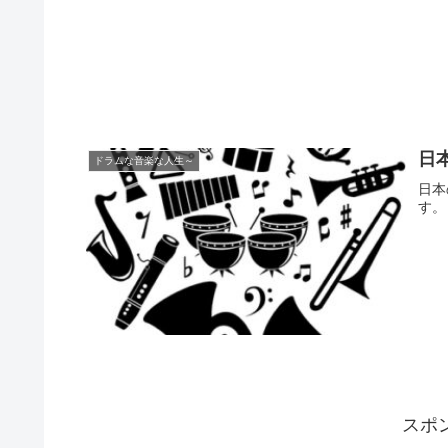
日
ドラムな音楽な人生～
日本
す。
スポ