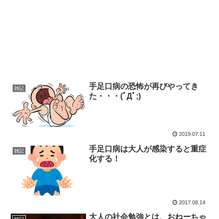
手足口病の恐怖が再びやってき
雑記
た・・・(ﾟДﾟ;)
2019.07.11
手足口病は大人が感染すると重症
雑記
化する！
2017.08.14
大人の社会勉強とは、おねーちゃ