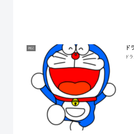
ド
雑記
ドラ