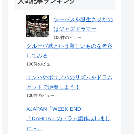
人気記事ランキング
ツーバスを誕生させたの
はジャズドラマー
100件のビュー
グルーヴ感という難しいものを考察
してみる
100件のビュー
サンバやボサノバのリズムをドラム
セットで演奏しよう！
100件のビュー
XJAPAN「WEEK END」
「DAHLIA」のドラム譜作成しまし
た～。