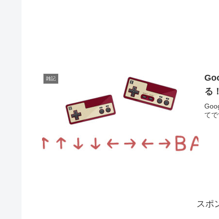
Go
雑記
る
Go
てで
スポ