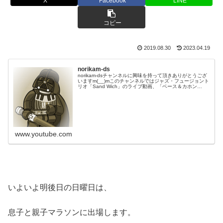
X
Facebook
LINE
コピー
2019.08.30
2023.04.19
norikam-ds
norikam-dsチャンネルに興味を持って頂きありがとうござ
いますm(__)mこのチャンネルではジャズ・フュージョント
リオ「Sand Wich」のライブ動画、「ベース＆カホン
Duo☆モリカム」「ベース＆ドラムDuo☆モリカム」のや
ってみた…
www.youtube.com
いよいよ明後日の日曜日は、
息子と親子マラソンに出場します。