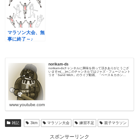
マラソン大会、無
事に終了～♪
norikam-ds
norikam-dsチャンネルに興味を持って頂きありがとうござ
いますm(__)mこのチャンネルではジャズ・フュージョント
リオ「Sand Wich」のライブ動画、「ベース＆カホン
Duo☆モリカム」「ベース＆ドラムDuo☆モリカム」のや
ってみた…
www.youtube.com
雑記
3km
マラソン大会
練習不足
親子マラソン
スポンサーリンク