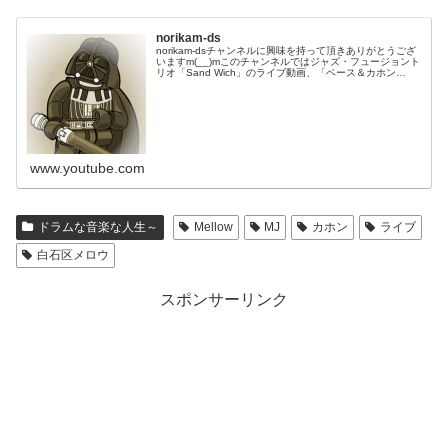
norikam-ds
norikam-dsチャンネルに興味を持って頂きありがとうござ
いますm(__)mこのチャンネルではジャズ・フュージョント
リオ「Sand Wich」のライブ動画、「ベース＆カホン
Duo☆モリカム」「ベース＆ドラムDuo☆モリカム」のや
ってみた…
www.youtube.com
ドラムな音楽な人生～
Mellow
MJ
カホン
ライブ
白石区メロウ
スポンサーリンク