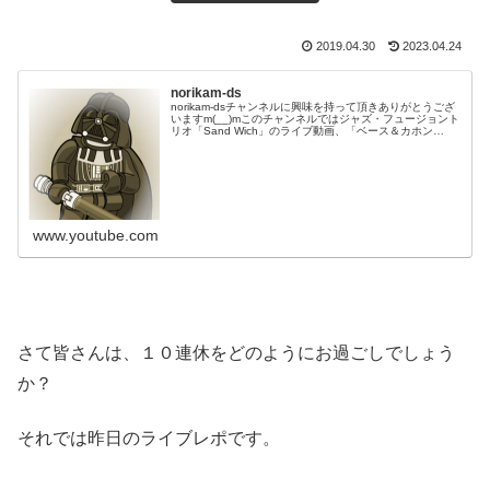
2019.04.30
2023.04.24
norikam-ds
norikam-dsチャンネルに興味を持って頂きありがとうござ
いますm(__)mこのチャンネルではジャズ・フュージョント
リオ「Sand Wich」のライブ動画、「ベース＆カホン
Duo☆モリカム」「ベース＆ドラムDuo☆モリカム」のや
ってみた…
www.youtube.com
さて皆さんは、１０連休をどのようにお過ごしでしょう
か？
それでは昨日のライブレポです。