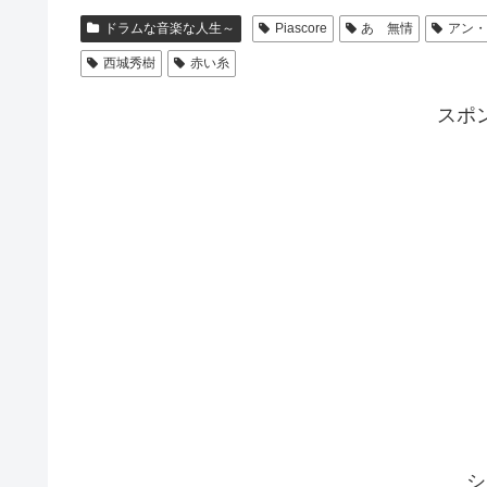
ドラムな音楽な人生～
Piascore
あゝ無情
アン
西城秀樹
赤い糸
スポ
シ