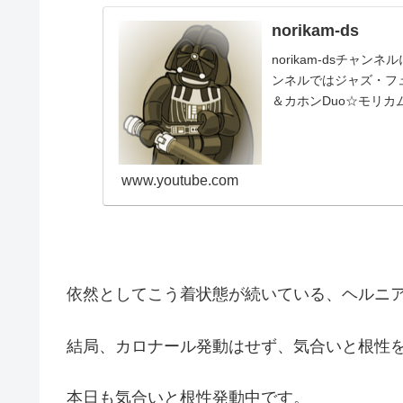
norikam-ds
norikam-dsチャ
ンネルではジャズ・フュ
＆カホンDuo☆モリカ
www.youtube.com
依然としてこう着状態が続いている、ヘルニ
結局、カロナール発動はせず、気合いと根性
本日も気合いと根性発動中です。