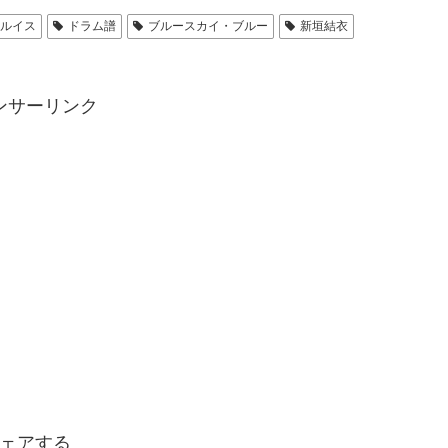
・ルイス
ドラム譜
ブルースカイ・ブルー
新垣結衣
ンサーリンク
ェアする