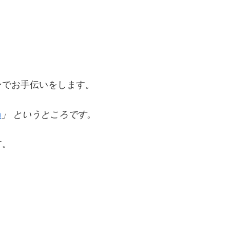
ンでお手伝いをします。
m
」 というところです。
す。
、