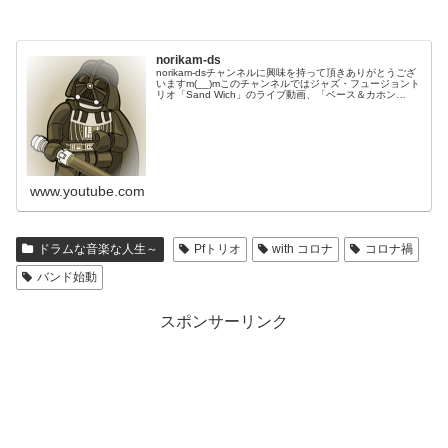
norikam-ds
norikam-dsチャンネルに興味を持って頂きありがとうござ
いますm(__)mこのチャンネルではジャズ・フュージョント
リオ「Sand Wich」のライブ動画、「ベース＆カホン
Duo☆モリカム」「ベース＆ドラムDuo☆モリカム」のや
ってみた…
www.youtube.com
ドラムな音楽な人生～
Pfトリオ
with コロナ
コロナ禍
バンド始動
スポンサーリンク