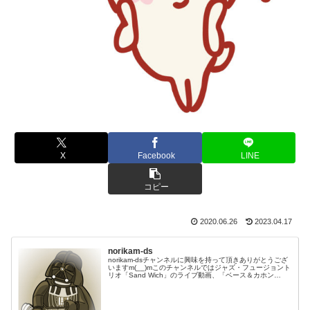
X
Facebook
LINE
コピー
2020.06.26
2023.04.17
norikam-ds
norikam-dsチャンネルに興味を持って頂きありがとうござ
いますm(__)mこのチャンネルではジャズ・フュージョント
リオ「Sand Wich」のライブ動画、「ベース＆カホン
Duo☆モリカム」「ベース＆ドラムDuo☆モリカム」のや
ってみた…