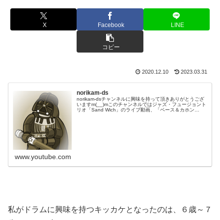
X
Facebook
LINE
コピー
2020.12.10
2023.03.31
norikam-ds
norikam-dsチャンネルに興味を持って頂きありがとうござ
いますm(__)mこのチャンネルではジャズ・フュージョント
リオ「Sand Wich」のライブ動画、「ベース＆カホン
Duo☆モリカム」「ベース＆ドラムDuo☆モリカム」のや
ってみた…
www.youtube.com
私がドラムに興味を持つキッカケとなったのは、６歳～７