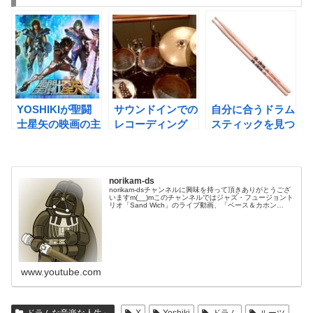
YOSHIKIが聖闘
サウンドインでの
自分に合うドラム
士星矢の映画の主
レコーディング
スティックを見つ
題歌を担当！
けよう
norikam-ds
norikam-dsチャンネルに興味を持って頂きありがとうござ
いますm(__)mこのチャンネルではジャズ・フュージョント
リオ「Sand Wich」のライブ動画、「ベース＆カホン
Duo☆モリカム」「ベース＆ドラムDuo☆モリカム」のや
ってみた…
www.youtube.com