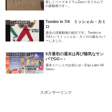
新しくベース＆ドラムDuo☆モリカムで
の新動画です～。
Tombo in 7/4 ミッシェル・カミ
ドラムな音楽な人生～
ロ
過去の演奏動画の紹介です。Tombo in
7/4というミッシェル・カミロの曲をカバ
ーしました。
8月最初の週末は再び陽気なサン
ドラムな音楽な人生～
バでGO～♪
週末イベントのお知らせ～Enju Latin All
Sters♪
スポンサーリンク