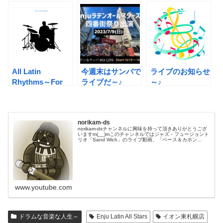
All Latin
今週末はサンバで
ライブのお知らせ
Rhythms～For
ライブだ～♪
～♪
Drumset
norikam-ds
norikam-dsチャンネルに興味を持って頂きありがとうござ
いますm(__)mこのチャンネルではジャズ・フュージョント
リオ「Sand Wich」のライブ動画、「ベース＆カホン
Duo☆モリカム」「ベース＆ドラムDuo☆モリカム」のや
ってみた…
www.youtube.com
ドラムな音楽な人生～
Enju Latin All Stars
イオン東札幌店