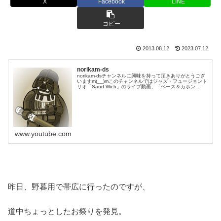
X
Facebook
LINE
コピー
2013.08.12
2023.07.12
norikam-ds
norikam-dsチャンネルに興味を持って頂きありがとうござ
いますm(__)mこのチャンネルではジャズ・フュージョント
リオ「Sand Wich」のライブ動画、「ベース＆カホン
Duo☆モリカム」「ベース＆ドラムDuo☆モリカム」のや
ってみた…
www.youtube.com
昨日、野暮用で帯広に行ったのですが、
道中ちょっとしたお祭りを発見。