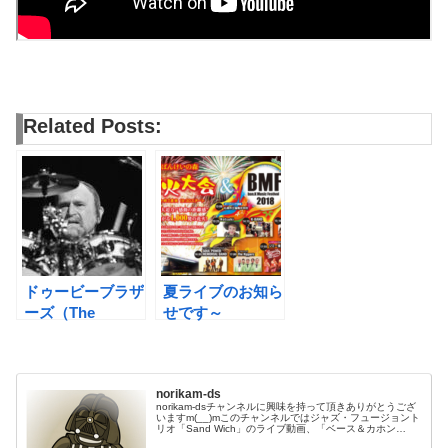
Related Posts:
ドゥービーブラザ
夏ライブのお知ら
ーズ（The
せです～
Doobie
Brothers）のド
ラマーが死去
norikam-ds
norikam-dsチャンネルに興味を持って頂きありがとうござ
いますm(__)mこのチャンネルではジャズ・フュージョント
リオ「Sand Wich」のライブ動画、「ベース＆カホン
Duo☆モリカム」「ベース＆ドラムDuo☆モリカム」のや