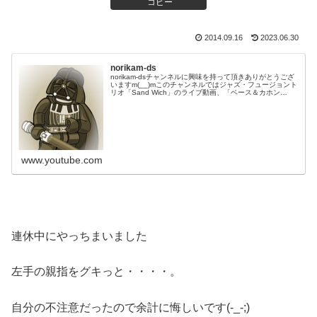
コピー
2014.09.16
2023.06.30
norikam-ds
norikam-dsチャンネルに興味を持って頂きありがとうござ
いますm(__)mこのチャンネルではジャズ・フュージョント
リオ「Sand Wich」のライブ動画、「ベース＆カホン
Duo☆モリカム」「ベース＆ドラムDuo☆モリカム」のや
ってみた…
www.youtube.com
連休中にやっちまいました
左手の親指をグキっと・・・・。
自分の不注意だったので余計に悔しいです(-_-;)