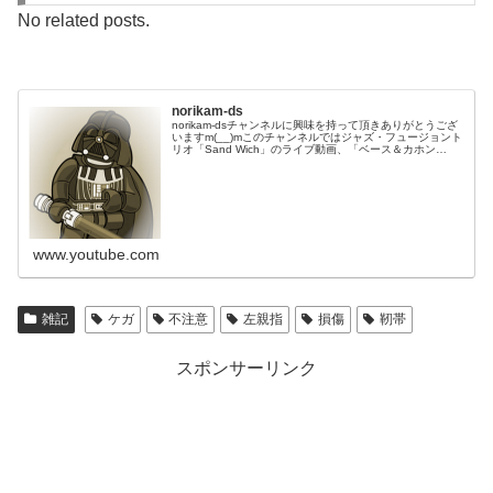
No related posts.
norikam-ds
norikam-dsチャンネルに興味を持って頂きありがとうござ
いますm(__)mこのチャンネルではジャズ・フュージョント
リオ「Sand Wich」のライブ動画、「ベース＆カホン
Duo☆モリカム」「ベース＆ドラムDuo☆モリカム」のや
ってみた…
www.youtube.com
雑記
ケガ
不注意
左親指
損傷
靭帯
スポンサーリンク