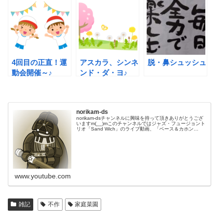
4回目の正直！運
アスカラ、シンネ
脱・鼻シュッシュ
動会開催～♪
ンド・ダ・ヨ♪
norikam-ds
norikam-dsチャンネルに興味を持って頂きありがとうござ
いますm(__)mこのチャンネルではジャズ・フュージョント
リオ「Sand Wich」のライブ動画、「ベース＆カホン
Duo☆モリカム」「ベース＆ドラムDuo☆モリカム」のや
ってみた…
www.youtube.com
雑記
不作
家庭菜園