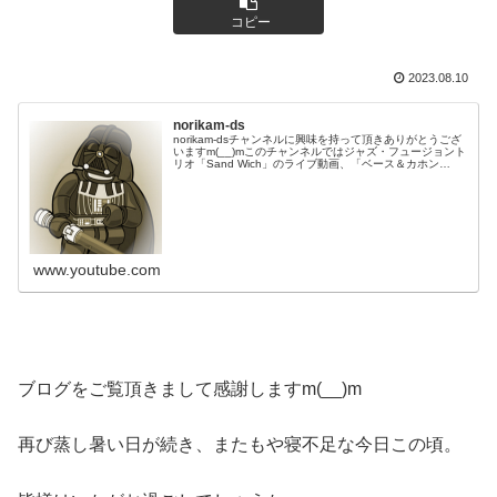
コピー
2023.08.10
norikam-ds
norikam-dsチャンネルに興味を持って頂きありがとうござ
いますm(__)mこのチャンネルではジャズ・フュージョント
リオ「Sand Wich」のライブ動画、「ベース＆カホン
Duo☆モリカム」「ベース＆ドラムDuo☆モリカム」のや
ってみた…
www.youtube.com
ブログをご覧頂きまして感謝しますm(__)m
再び蒸し暑い日が続き、またもや寝不足な今日この頃。