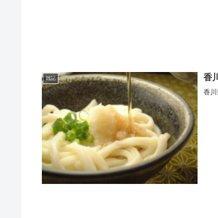
香
雑記
香川