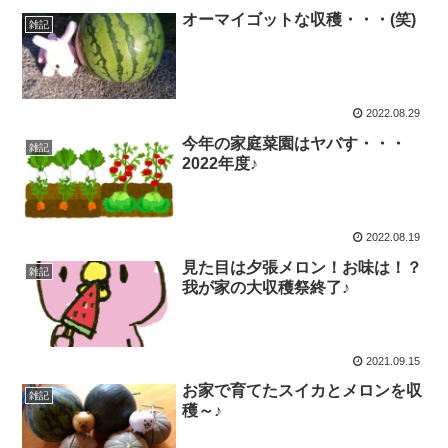
オーマイゴットな収穫・・・(笑)
雑記
2022.08.29
今年の家庭菜園はヤバす・・・
雑記
2022年度♪
2022.08.19
見た目は夕張メロン！お味は！？
雑記
我が家の大収穫祭終了♪
2021.09.15
お家で育てたスイカとメロンを収
雑記
穫～♪