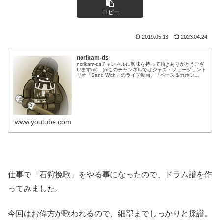
コピー
2019.05.13
2023.04.24
norikam-ds
norikam-dsチャンネルに興味を持って頂きありがとうござ
いますm(__)mこのチャンネルではジャズ・フュージョント
リオ「Sand Wich」のライブ動画、「ベース＆カホン
Duo☆モリカム」「ベース＆ドラムDuo☆モリカム」のや
ってみた…
www.youtube.com
仕事で「石狩挽歌」をやる事になったので、ドラム譜を作
ってみました。
今回はお偉方が歌われるので、細部までしっかりと採譜。