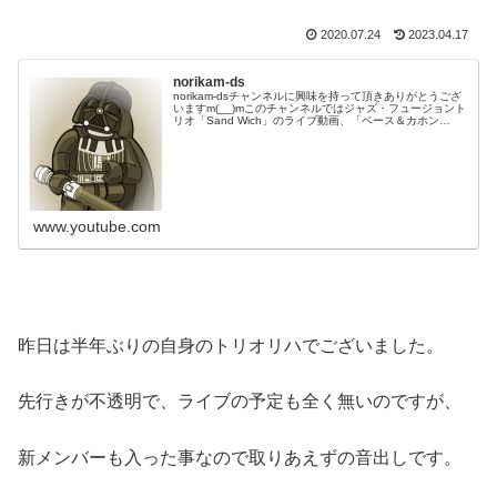
2020.07.24
2023.04.17
norikam-ds
norikam-dsチャンネルに興味を持って頂きありがとうござ
いますm(__)mこのチャンネルではジャズ・フュージョント
リオ「Sand Wich」のライブ動画、「ベース＆カホン
Duo☆モリカム」「ベース＆ドラムDuo☆モリカム」のや
ってみた…
www.youtube.com
昨日は半年ぶりの自身のトリオリハでございました。
先行きが不透明で、ライブの予定も全く無いのですが、
新メンバーも入った事なので取りあえずの音出しです。