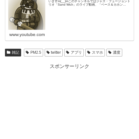
いますm(__)mこのチャンネルではジャズ・フュージョント
リオ「Sand Wich」のライブ動画、「ベース＆カホン
Duo☆モリカム」「ベース＆ドラムDuo☆モリカム」のや
ってみた…
www.youtube.com
雑記
PM2.5
twitter
アプリ
スマホ
濃度
スポンサーリンク