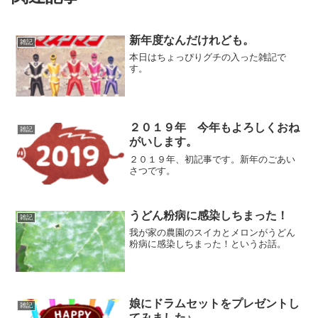
新年度なんだけれども。
雑記
本日はちょっぴりグチの入った雑記で
す。
２０１９年 今年もよろしくおね
雑記
がいします。
２０１９年、初記事です。新年のごあい
さつです。
うどん粉病に感染しちまった！
雑記
我が家の農園のスイカとメロンがうどん
粉病に感染しちまった！というお話。
娘にドラムセットをプレゼントし
雑記
てみました♪