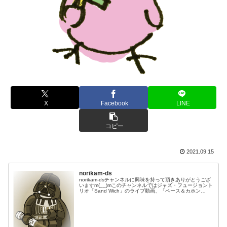
X
Facebook
LINE
コピー
2021.09.15
norikam-ds
norikam-dsチャンネルに興味を持って頂きありがとうござ
いますm(__)mこのチャンネルではジャズ・フュージョント
リオ「Sand Wich」のライブ動画、「ベース＆カホン
Duo☆モリカム」「ベース＆ドラムDuo☆モリカム」のや
ってみた…