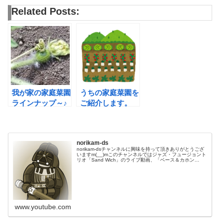
Related Posts:
我が家の家庭菜園
うちの家庭菜園を
ラインナップ～♪
ご紹介します。
norikam-ds
norikam-dsチャンネルに興味を持って頂きありがとうござ
いますm(__)mこのチャンネルではジャズ・フュージョント
リオ「Sand Wich」のライブ動画、「ベース＆カホン
Duo☆モリカム」「ベース＆ドラムDuo☆モリカム」のや
ってみた…
www.youtube.com