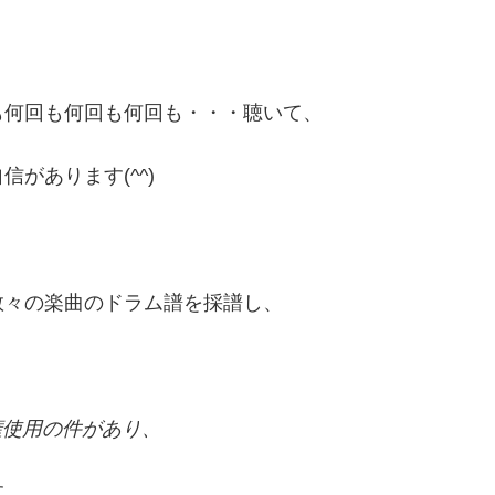
。
も何回も何回も何回も・・・聴いて、
があります(^^)
数々の楽曲のドラム譜を採譜し、
著作権使用の件があり、
す。