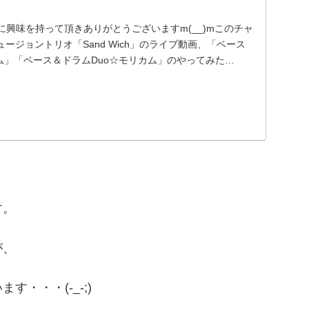
ンネルに興味を持って頂きありがとうございますm(__)mこのチャ
ージョントリオ「Sand Wich」のライブ動画、「ベース
ム」「ベース＆ドラムDuo☆モリカム」のやってみた…
す。
が、
・・・(-_-;)