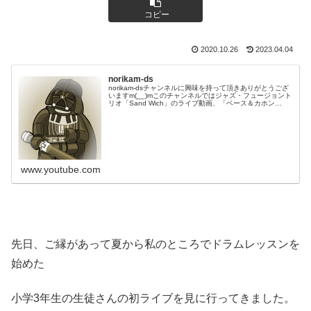
コピー
2020.10.26
2023.04.04
norikam-ds
norikam-dsチャンネルに興味を持って頂きありがとうござ
いますm(__)mこのチャンネルではジャズ・フュージョント
リオ「Sand Wich」のライブ動画、「ベース＆カホン
Duo☆モリカム」「ベース＆ドラムDuo☆モリカム」のや
ってみた…
www.youtube.com
先日、ご縁があって夏から私のところでドラムレッスンを
始めた
小学3年生の生徒さんの初ライブを見に行ってきました。