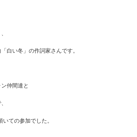
り、
曲「白い冬」の作詞家さんです。
ャン仲間達と
で、
て頂いての参加でした。