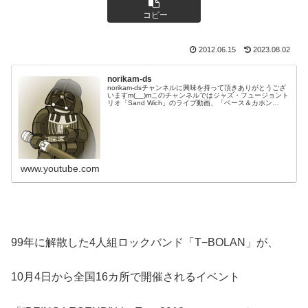
コピー
2012.06.15
2023.08.02
norikam-ds
norikam-dsチャンネルに興味を持って頂きありがとうござ
いますm(__)mこのチャンネルではジャズ・フュージョント
リオ「Sand Wich」のライブ動画、「ベース＆カホン
Duo☆モリカム」「ベース＆ドラムDuo☆モリカム」のや
ってみた…
www.youtube.com
99年に解散した4人組ロックバンド「T−BOLAN」が、
10月4日から全国16カ所で開催されるイベント