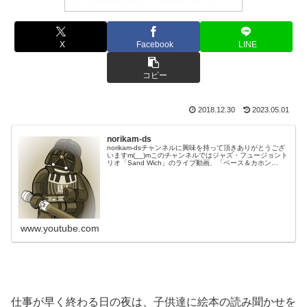
X
Facebook
LINE
コピー
2018.12.30
2023.05.01
norikam-ds
norikam-dsチャンネルに興味を持って頂きありがとうござ
いますm(__)mこのチャンネルではジャズ・フュージョント
リオ「Sand Wich」のライブ動画、「ベース＆カホン
Duo☆モリカム」「ベース＆ドラムDuo☆モリカム」のや
ってみた…
www.youtube.com
仕事が早く終わる日の夜は、子供達に絵本の読み聞かせを