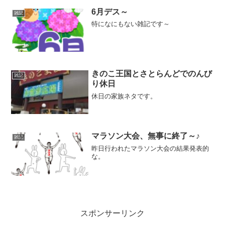
6月デス～
雑記
特になにもない雑記です～
きのこ王国とさとらんどでのんび
雑記
り休日
休日の家族ネタです。
マラソン大会、無事に終了～♪
雑記
昨日行われたマラソン大会の結果発表的
な。
スポンサーリンク