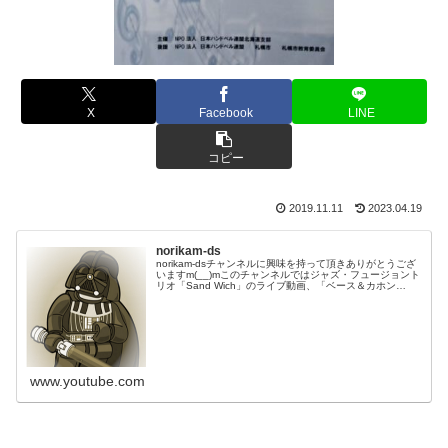
X
Facebook
LINE
コピー
2019.11.11
2023.04.19
norikam-ds
norikam-dsチャンネルに興味を持って頂きありがとうござ
いますm(__)mこのチャンネルではジャズ・フュージョント
リオ「Sand Wich」のライブ動画、「ベース＆カホン
Duo☆モリカム」「ベース＆ドラムDuo☆モリカム」のや
ってみた…
www.youtube.com