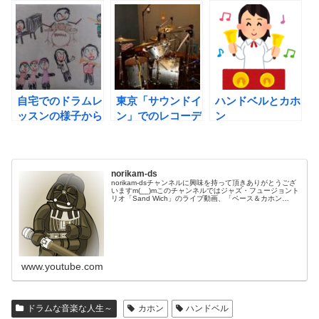
自宅でのドラムレ
東京「サウンドイ
ハンドベルとカホ
ッスンの様子から
ン」でのレコーデ
ン
ィング
norikam-ds
norikam-dsチャンネルに興味を持って頂きありがとうござ
いますm(__)mこのチャンネルではジャズ・フュージョント
リオ「Sand Wich」のライブ動画、「ベース＆カホン
Duo☆モリカム」「ベース＆ドラムDuo☆モリカム」のや
ってみた…
www.youtube.com
ドラムな音楽な人生～
カホン
ハンドベル