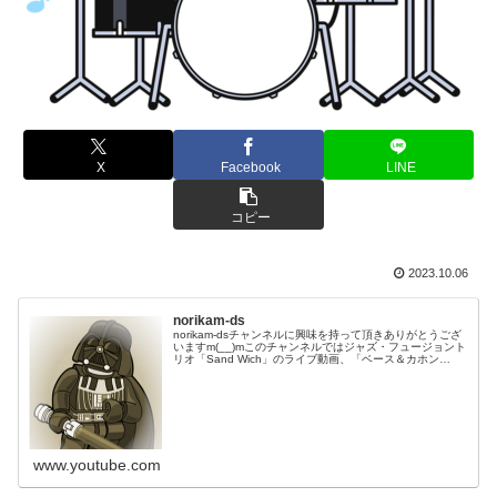
X
Facebook
LINE
コピー
2023.10.06
norikam-ds
norikam-dsチャンネルに興味を持って頂きありがとうござ
いますm(__)mこのチャンネルではジャズ・フュージョント
リオ「Sand Wich」のライブ動画、「ベース＆カホン
Duo☆モリカム」「ベース＆ドラムDuo☆モリカム」のや
ってみた…
www.youtube.com